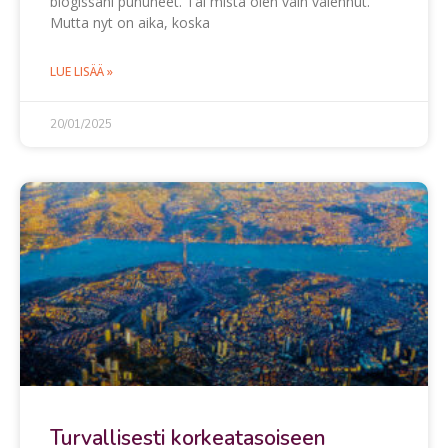
blogissani puhuneet. Tai mistä olen vain vaiennut.
Mutta nyt on aika, koska
LUE LISÄÄ »
20/01/2025
Turvallisesti korkeatasoiseen