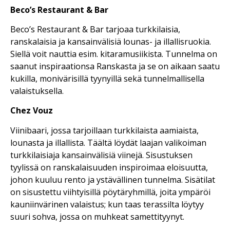
Beco’s Restaurant & Bar
Beco’s Restaurant & Bar tarjoaa turkkilaisia,
ranskalaisia ​​ja kansainvälisiä lounas- ja illallisruokia.
Siellä voit nauttia esim. kitaramusiikista. Tunnelma on
saanut inspiraationsa Ranskasta ja se on aikaan saatu
kukilla, monivärisillä tyynyillä sekä tunnelmallisella
valaistuksella.
Chez Vouz
Viinibaari, jossa tarjoillaan turkkilaista aamiaista,
lounasta ja illallista. Täältä löydät laajan valikoiman
turkkilaisia ​​ja kansainvälisiä viinejä. Sisustuksen
tyylissä on ranskalaisuuden inspiroimaa eloisuutta,
johon kuuluu rento ja ystävällinen tunnelma. Sisätilat
on sisustettu viihtyisillä pöytäryhmillä, joita ympäröi
kauniinvärinen valaistus; kun taas terassilta löytyy
suuri sohva, jossa on muhkeat samettityynyt.