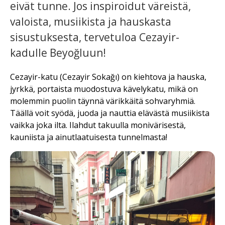
eivät tunne. Jos inspiroidut väreistä,
valoista, musiikista ja hauskasta
sisustuksesta, tervetuloa Cezayir-
kadulle Beyoğluun!
Cezayir-katu (Cezayir Sokağı) on kiehtova ja hauska,
jyrkkä, portaista muodostuva kävelykatu, mikä on
molemmin puolin täynnä värikkäitä sohvaryhmiä.
Täällä voit syödä, juoda ja nauttia elävästä musiikista
vaikka joka ilta. Ilahdut takuulla monivärisestä,
kauniista ja ainutlaatuisesta tunnelmasta!