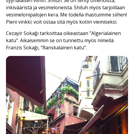
syyrialaisen viinin: Shiluh. Se on tehty omenoista,
inkivääristä ja vesimeloneista. Shiluh myös tarjoillaan
vesimelonipalojen kera. Me todella ihastuimme siihen!
Pieni vinkki: voit ostaa sitä myös kotiin viemiseksi.
Cezayir Sokağı tarkoittaa oikeastaan ”Algerialainen
katu”. Aikaisemmin se on tunnettu myös nimellä
Franzis Sokağı, ”Ranskalainen katu”.