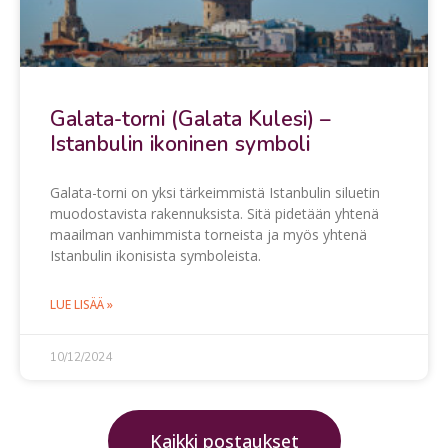
Galata-torni (Galata Kulesi) –
Istanbulin ikoninen symboli
Galata-torni on yksi tärkeimmistä Istanbulin siluetin
muodostavista rakennuksista. Sitä pidetään yhtenä
maailman vanhimmista torneista ja myös yhtenä
Istanbulin ikonisista symboleista.
LUE LISÄÄ »
10/12/2024
Kaikki postaukset