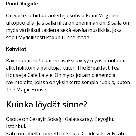
Point Virgule
On vaikea ohittaa violetteja sohvia Point Virgulen
ulkopuolella, ja sisällä niitä on enemmänkin. Sisällä on
myös värikästä taidetta sekä elävää musiikkia, joka
sopii täydellisesti kadun tunnelmaan.
Kahvilat
Ravintoloiden / baarien lisäksi löytyy myös muutamia
alkoholittomia paikkoja, kuten The Breakfast Tea
House ja Cafe La Vie. On myös joitain pienempiä
ravintoloita, joissa on yksinkertaisempia ruokia, kuten
The Magic House.
Kuinka löydät sinne?
Osoite on Cezayir Sokağı, Galatasaray,
Beyoğlu
,
Istanbul.
Katu on lähellä tunnettua Istiklal Caddesi-kävelykatua.