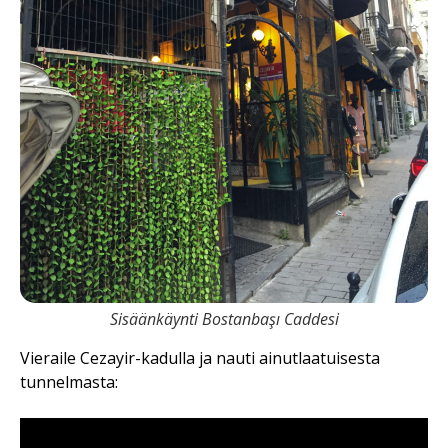
Sisäänkäynti Bostanbaşı Caddesi
Vieraile Cezayir-kadulla ja nauti ainutlaatuisesta
tunnelmasta: