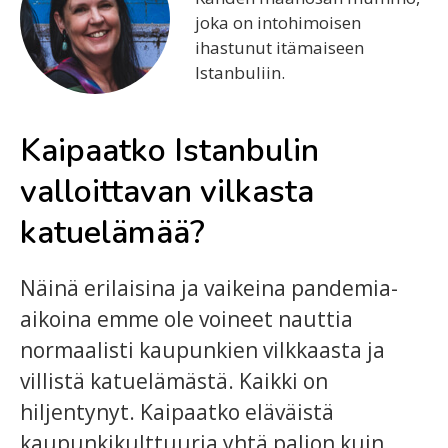
joka on intohimoisen
ihastunut itämaiseen
Istanbuliin.
Kaipaatko Istanbulin
valloittavan vilkasta
katuelämää?
Näinä erilaisina ja vaikeina pandemia-
aikoina emme ole voineet nauttia
normaalisti kaupunkien vilkkaasta ja
villistä katuelämästä. Kaikki on
hiljentynyt. Kaipaatko eläväistä
kaupunkikulttuuria yhtä paljon kuin