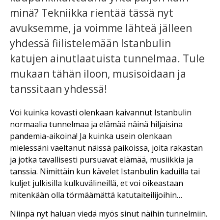
minä? Tekniikka rientää tässä nyt
avuksemme, ja voimme lähteä jälleen
yhdessä fiilistelemään Istanbulin
katujen ainutlaatuista tunnelmaa. Tule
mukaan tähän iloon, musisoidaan ja
tanssitaan yhdessä!
Voi kuinka kovasti olenkaan kaivannut Istanbulin
normaalia tunnelmaa ja elämää näinä hiljaisina
pandemia-aikoina! Ja kuinka usein olenkaan
mielessäni vaeltanut näissä paikoissa, joita rakastan
ja jotka tavallisesti pursuavat elämää, musiikkia ja
tanssia. Nimittäin kun kävelet Istanbulin kaduilla tai
kuljet julkisilla kulkuvälineillä, et voi oikeastaan
mitenkään olla törmäämättä katutaiteilijoihin…
Niinpä nyt haluan viedä myös sinut näihin tunnelmiin.