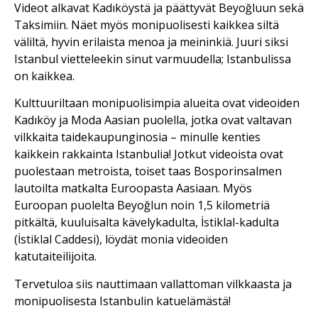
Videot alkavat Kadıköystä ja päättyvät Beyoğluun sekä
Taksimiin. Näet myös monipuolisesti kaikkea siltä
väliltä, hyvin erilaista menoa ja meininkiä. Juuri siksi
Istanbul vietteleekin sinut varmuudella; Istanbulissa
on kaikkea.
Kulttuuriltaan monipuolisimpia alueita ovat videoiden
Kadıköy ja Moda Aasian puolella, jotka ovat valtavan
vilkkaita taidekaupunginosia – minulle kenties
kaikkein rakkainta Istanbulia! Jotkut videoista ovat
puolestaan metroista, toiset taas Bosporinsalmen
lautoilta matkalta Euroopasta Aasiaan. Myös
Euroopan puolelta Beyoğlun noin 1,5 kilometriä
pitkältä, kuuluisalta kävelykadulta, İstiklal-kadulta
(İstiklal Caddesi), löydät monia videoiden
katutaiteilijoita.
Tervetuloa siis nauttimaan vallattoman vilkkaasta ja
monipuolisesta Istanbulin katuelämästä!