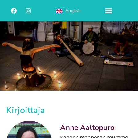
English
Kirjoittaja
Anne Aaltopuro
Kahden maanosan mummo,