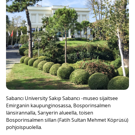
Sabancı University Sakıp Sabancı -museo
sijaitsee
Emirganin kaupunginosassa, Bosporinsalmen
länsirannalla, Sarıyerin alueella, toisen
Bosporinsalmen sillan (Fatih Sultan Mehmet Köprüsü)
pohjoispuolella.