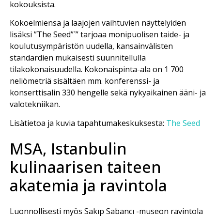
kokouksista.
Kokoelmiensa ja laajojen vaihtuvien näyttelyiden
lisäksi ”The Seed”´” tarjoaa monipuolisen taide- ja
koulutusympäristön uudella, kansainvälisten
standardien mukaisesti suunnitellulla
tilakokonaisuudella. Kokonaispinta-ala on 1 700
neliömetriä sisältäen mm. konferenssi- ja
konserttisalin 330 hengelle sekä nykyaikainen ääni- ja
valotekniikan.
Lisätietoa ja kuvia tapahtumakeskuksesta:
The Seed
MSA, Istanbulin
kulinaarisen taiteen
akatemia ja ravintola
Luonnollisesti myös Sakıp Sabancı -museon ravintola