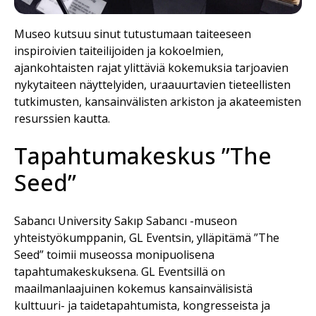
Museo kutsuu sinut tutustumaan taiteeseen
inspiroivien taiteilijoiden ja kokoelmien,
ajankohtaisten rajat ylittäviä kokemuksia tarjoavien
nykytaiteen näyttelyiden, uraauurtavien tieteellisten
tutkimusten, kansainvälisten arkiston ja akateemisten
resurssien kautta.
Tapahtumakeskus ”The
Seed”
Sabancı University Sakıp Sabancı -museon
yhteistyökumppanin, GL Eventsin, ylläpitämä ”The
Seed” toimii museossa monipuolisena
tapahtumakeskuksena. GL Eventsillä on
maailmanlaajuinen kokemus kansainvälisistä
kulttuuri- ja taidetapahtumista, kongresseista ja