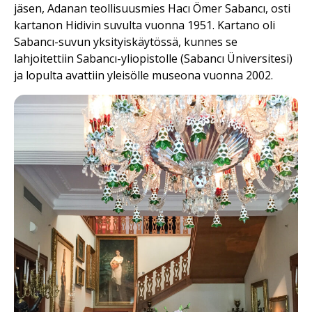
jäsen, Adanan teollisuusmies Hacı Ömer
Sabancı,
osti
kartanon Hidivin suvulta vuonna 1951. Kartano oli
Sabancı-suvun yksityiskäytössä, kunnes se
lahjoitettiin Sabancı-yliopistolle (Sabancı Üniversitesi)
ja lopulta avattiin yleisölle museona vuonna 2002.