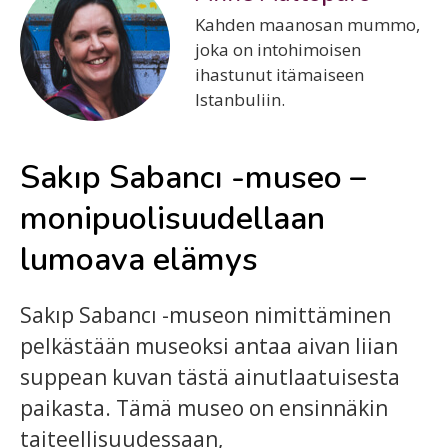
Kahden maanosan mummo,
joka on intohimoisen
ihastunut itämaiseen
Istanbuliin.
Sakıp Sabancı -museo –
monipuolisuudellaan
lumoava elämys
Sakıp Sabancı -museon nimittäminen
pelkästään museoksi antaa aivan liian
suppean kuvan tästä ainutlaatuisesta
paikasta. Tämä museo on ensinnäkin
taiteellisuudessaan,