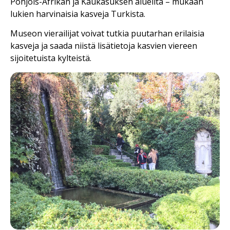
Pohjois-Afrikan ja Kaukasuksen alueilta – mukaan
lukien harvinaisia kasveja Turkista.
Museon vierailijat voivat tutkia puutarhan erilaisia
kasveja ja saada niistä lisätietoja kasvien viereen
sijoitetuista kylteistä.