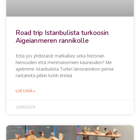
Road trip Istanbulista turkoosin
Aigeianmeren rannikolle
Entä jos yhdistäisit matkallasi sekä historian
hienouden että merimaisemien kauneuden? Me
ajelimme Istanbulista Turkin länsirannikon pieniä
rantateitä pitkin kohti etelää
LUE LISÄÄ »
20/05/2024