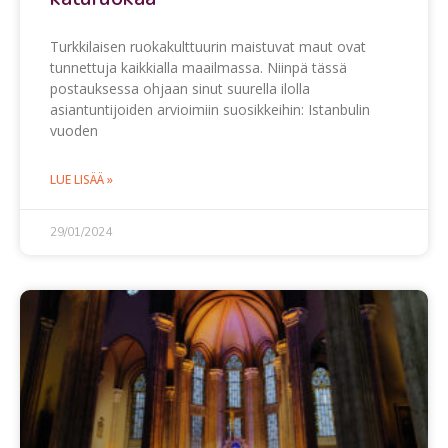
Turkkilaisen ruokakulttuurin maistuvat maut ovat
tunnettuja kaikkialla maailmassa. Niinpä tässä
postauksessa ohjaan sinut suurella ilolla
asiantuntijoiden arvioimiin suosikkeihin: Istanbulin
vuoden
LUE LISÄÄ »
29/01/2024