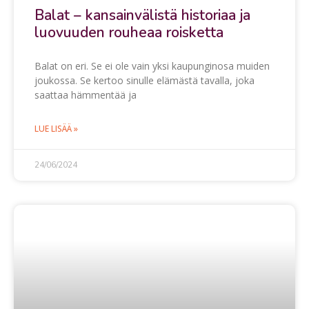
Balat – kansainvälistä historiaa ja
luovuuden rouheaa roisketta
Balat on eri. Se ei ole vain yksi kaupunginosa muiden
joukossa. Se kertoo sinulle elämästä tavalla, joka
saattaa hämmentää ja
LUE LISÄÄ »
24/06/2024