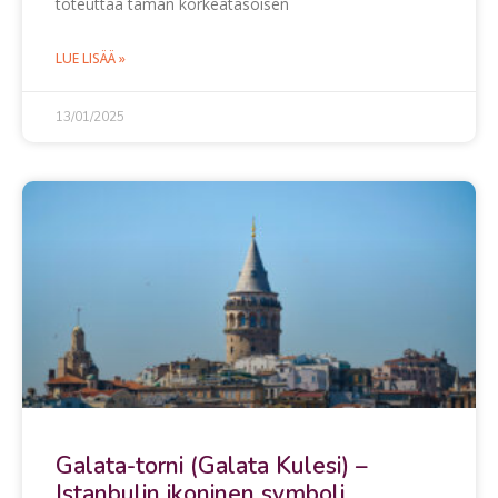
toteuttaa tämän korkeatasoisen
LUE LISÄÄ »
13/01/2025
Galata-torni (Galata Kulesi) –
Istanbulin ikoninen symboli