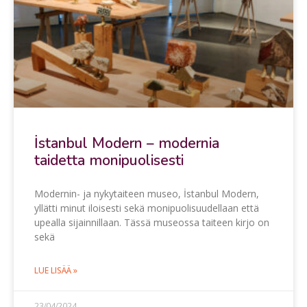
İstanbul Modern – modernia
taidetta monipuolisesti
Modernin- ja nykytaiteen museo, İstanbul Modern,
yllätti minut iloisesti sekä monipuolisuudellaan että
upealla sijainnillaan. Tässä museossa taiteen kirjo on
sekä
LUE LISÄÄ »
23/04/2024