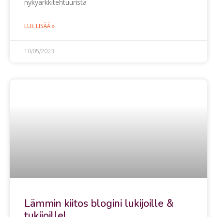
nykyarkkitehtuurista
LUE LISÄÄ »
10/05/2023
Lämmin kiitos blogini lukijoille &
tukijoille!