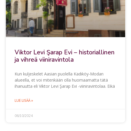
Viktor Levi Şarap Evi – historiallinen
ja vihreä viiniravintola
Kun kuljeskelet Aasian puolella Kadıköy-Modan
alueella, et voi mitenkään olla huomaamatta tätä
ihanuutta eli Viktor Levi Şarap Evi -viiniravintolaa. Eikä
LUE LISÄÄ »
06/10/2024