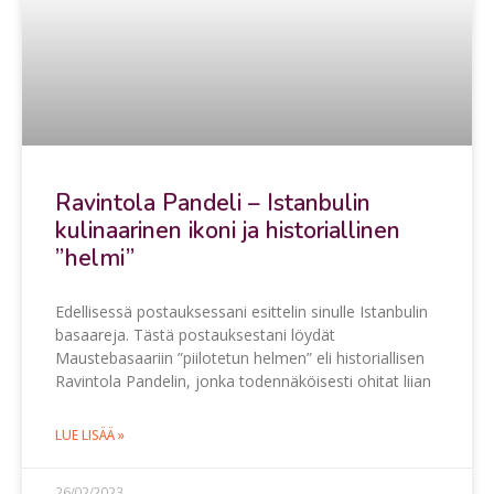
Ravintola Pandeli – Istanbulin
kulinaarinen ikoni ja historiallinen
”helmi”
Edellisessä postauksessani esittelin sinulle Istanbulin
basaareja. Tästä postauksestani löydät
Maustebasaariin ”piilotetun helmen” eli historiallisen
Ravintola Pandelin, jonka todennäköisesti ohitat liian
LUE LISÄÄ »
26/02/2023