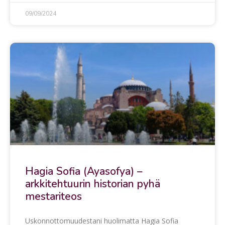
09/09/2024
Hagia Sofia (Ayasofya) –
arkkitehtuurin historian pyhä
mestariteos
Uskonnottomuudestani huolimatta Hagia Sofia