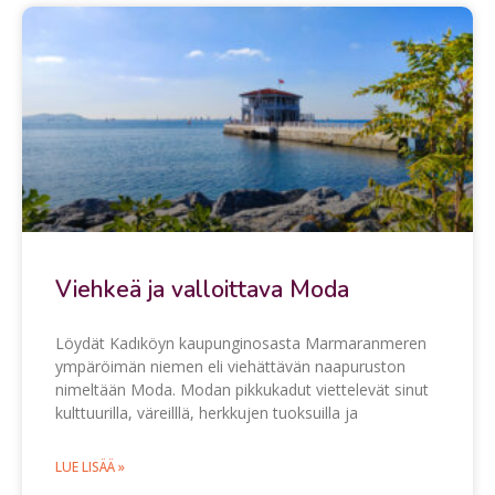
Viehkeä ja valloittava Moda
Löydät Kadıköyn kaupunginosasta Marmaranmeren
ympäröimän niemen eli viehättävän naapuruston
nimeltään Moda. Modan pikkukadut viettelevät sinut
kulttuurilla, väreilllä, herkkujen tuoksuilla ja
LUE LISÄÄ »