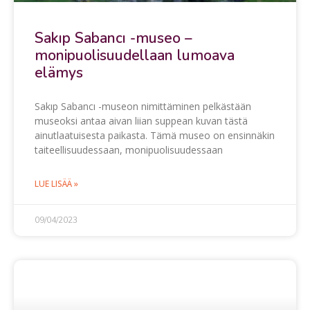
Sakıp Sabancı -museo –
monipuolisuudellaan lumoava
elämys
Sakıp Sabancı -museon nimittäminen pelkästään
museoksi antaa aivan liian suppean kuvan tästä
ainutlaatuisesta paikasta. Tämä museo on ensinnäkin
taiteellisuudessaan, monipuolisuudessaan
LUE LISÄÄ »
09/04/2023