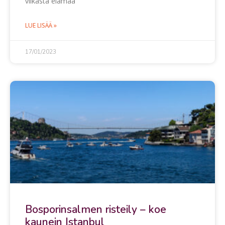
vilkasta elämää
LUE LISÄÄ »
17/01/2023
Bosporinsalmen risteily – koe
kaunein Istanbul