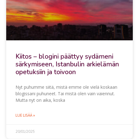
Kiitos – blogini päättyy sydämeni
särkymiseen, Istanbulin arkielämän
opetuksiin ja toivoon
Nyt puhumme siitä, mistä emme ole vielä koskaan
blogissani puhuneet. Tai mistä olen vain vaiennut.
Mutta nyt on aika, koska
LUE LISÄÄ »
20/01/2025