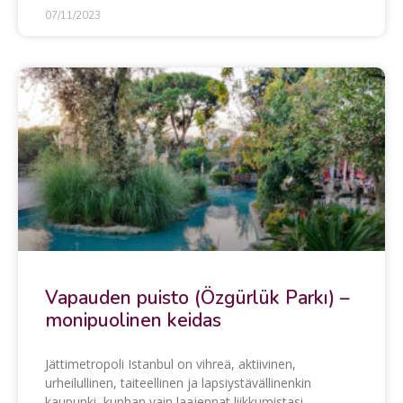
07/11/2023
Vapauden puisto (Özgürlük Parkı) –
monipuolinen keidas
Jättimetropoli Istanbul on vihreä, aktiivinen,
urheilullinen, taiteellinen ja lapsiystävällinenkin
kaupunki, kunhan vain laajennat liikkumistasi