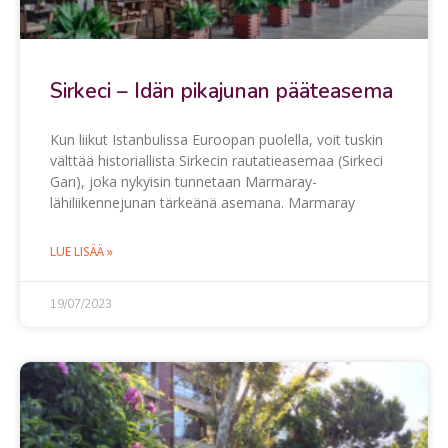
Sirkeci – Idän pikajunan pääteasema
Kun liikut Istanbulissa Euroopan puolella, voit tuskin
välttää historiallista Sirkecin rautatieasemaa (Sirkeci
Garı), joka nykyisin tunnetaan Marmaray-
lähiliikennejunan tärkeänä asemana. Marmaray
LUE LISÄÄ »
19/07/2023