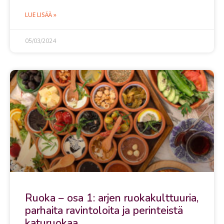
LUE LISÄÄ »
05/03/2024
Ruoka – osa 1: arjen ruokakulttuuria,
parhaita ravintoloita ja perinteistä
katuruokaa