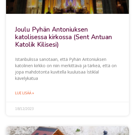
Joulu
Pyhän Antoniuksen
katolisessa kirkossa (Sent Antuan
Katolik Kilisesi)
Istanbulissa sanotaan, että Pyhän Antoniuksen
katolinen kirkko on niin merkittävä ja tärkeä, että on
jopa mahdotonta kuvitella kuuluisaa İstiklal
kävelykatua
LUE LISÄÄ »
18/12/2023